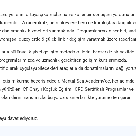
nsiyellerini ortaya çıkarmalarına ve kalıcı bir dönüşüm yaratmalar
akademidir. Akademimiz, hem bireylere hem de kuruluşlara koçluk v
ve danışmanlık hizmetleri sunmaktadır. Programlarımızın her biri, sa
vranışsal düzeylerde ölçülebilir bir değişim yaratmak üzere tasarlanm
mlarla bütünsel kişisel gelişim metodolojilerini benzersiz bir şekilde
rogramlarımızda ve uzmanlık gerektiren gelişim kurslarımızda,
ktif olarak uygulayabilecekleri araçlarla da donatılmalarını sağlıyoruz
ili iletişim kurma becerisindedir. Mental Sea Academy’de, her adımda
 yürütülen ICF Onaylı Koçluk Eğitimi, CPD Sertifikalı Programlar ve
olan derin inancımızla, bu yolda sizinle birlikte yürümekten gurur
ya davet ediyoruz.