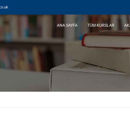
co.uk
ANA SAYFA
TÜM KURSLAR
AK