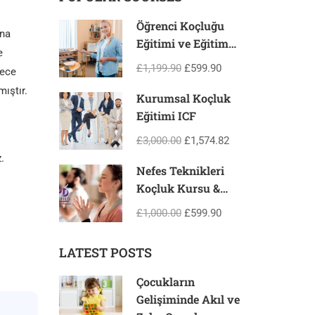
Öğrenci Koçluğu
ına
Eğitimi ve Eğitim
e
Danışmanlığı
£1,199.90
£599.90
dece
ıştır.
Kurumsal Koçluk
Eğitimi ICF
£3,000.00
£1,574.82
.
Nefes Teknikleri
Koçluk Kursu &
Nefes Teknikleri
£1,000.00
£599.90
Uzmanlığı &
Eğitmen Sertifika
LATEST POSTS
Programı
Çocukların
Gelişiminde Akıl ve