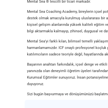
Mental Sea ® tescilli bir ticari markadır.
Mental Sea Coaching Academy, bireylerin içsel pota
destek olmak amacıyla kurulmuş uluslararası bir 
kişisel gelişim alanlarında yüksek kaliteli eğitim 
bilgi aktarmakla kalmayıp, zihinsel, duygusal ve da
Mental Sea’yi farklı kılan, bilimsel temelli yaklaşı
harmanlamamızdır. ICF onaylı profesyonel koçluk p
katılımcıların sadece teoriyle değil, hayatlarında a
Başarının anahtarı farkındalık, içsel denge ve etk
yanınızda olan deneyimli öğretim üyeleri tarafından
Kurumsal Eğitimler sunuyoruz. İnsan potansiyeline 
duyuyoruz.
Sizi bugün başvurmaya ve dönüşümünüzü başlatma