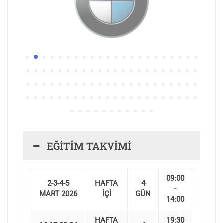
EĞİTİM TAKVİMİ
09:00
2-3-4-5
HAFTA
4
-
MART 2026
İÇİ
GÜN
14:00
HAFTA
19:30