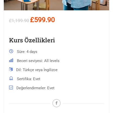
£599.90
£1,199.90
Kurs Özellikleri
Süre
4 days
Beceri seviyesi
All levels
Dil
Türkçe veya İngilizce
Sertifika
Evet
Değerlendirmeler
Evet