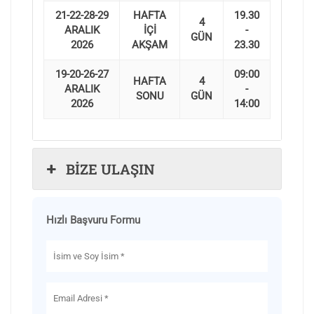
21-22-28-29
HAFTA
19.30
4
ARALIK
İÇİ
-
GÜN
2026
AKŞAM
23.30
19-20-26-27
09:00
HAFTA
4
ARALIK
-
SONU
GÜN
2026
14:00
BİZE ULAŞIN
Hızlı Başvuru Formu